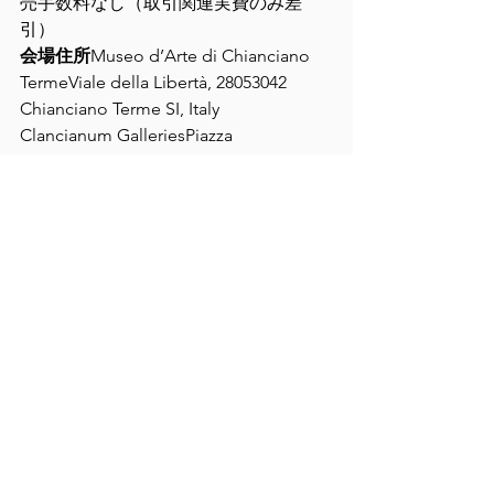
売手数料なし（取引関連実費のみ差
引）
会場住所
Museo d’Arte di Chianciano 
TermeViale della Libertà, 28053042 
Chianciano Terme SI, Italy
Clancianum GalleriesPiazza 
Matteotti53042 Chianciano Terme SI, 
Italy
https://biennalechianciano.org/
すべて表示
最新記事