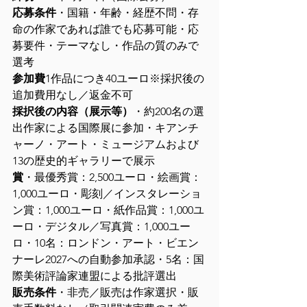
応募条件
・国籍・年齢・経歴不問・存
命の作家であれば誰でも応募可能・応
募要件・テーマなし・作品の質のみで
選考
参加費
1作品につき40ユーロ※採択後の
追加費用なし／返金不可
採択後の内容（展示等）
・約200名の選
出作家による国際展に参加・キアンチ
ャーノ・アート・ミュージアムおよび
13の歴史的ギャラリーで展示
賞
・最優秀賞：2,500ユーロ・絵画賞：
1,000ユーロ・彫刻／インスタレーショ
ン賞：1,000ユーロ・紙作品賞：1,000ユ
ーロ・デジタル／写真賞：1,000ユー
ロ・10名：ロンドン・アート・ビエン
ナーレ2027への自動参加承認・5名：国
際美術評論家連盟による批評選出
販売条件
・非売／販売は作家選択・販