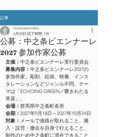
記事
musicassociatio
6月20日
読了時間: 1分
公募：中之条ビエンナーレ
2027 参加作家公募
主催：
中之条ビエンナーレ実行委員会
募集内容：
中之条ビエンナーレ2027の
参加作家。彫刻、絵画、映像、インス
タレーションなどジャンル不問。テー
マは「ECHOING GREEN／響きわたる
草原」。
会場：
群馬県中之条町各所
会期：
2027年9月18日～2027年10月24日
対象：
メールで連絡が取れること、搬
入・設営・撤去を自身で行えること、
制作のため中之条町に滞在できること