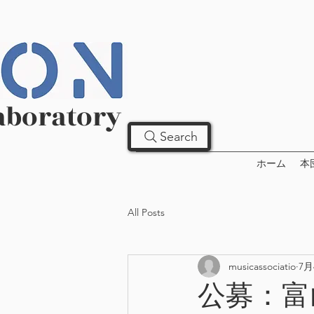
aboratory
Search
ホーム
本
All Posts
musicassociatio
7月
公募：富