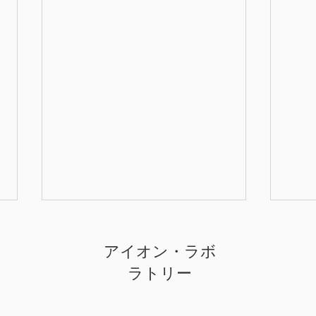
公募：第21回 月のアート展
公募
2027
アイオン・ラボ
月のアート展実行委員会では、
ラトリー
「月」をテーマとする未発表作品
亀山
を募集しています。 主催 月のア
は、
ート展実行委員会 募集内容 平
品・