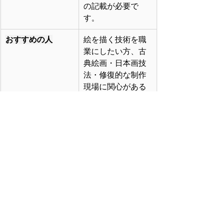
の記載が必要で
す。
おすすめの人
絵を描く技術を職
業にしたい方、古
典絵画・日本画技
法・修復的な制作
現場に関心がある
方。
応募前に見るポイ
業務委託のため、
ント
社会保険や雇用保
険の扱い、交通
費、勤務日数、成
果物の権利関係な
どは応募前に確認
すると安心です。