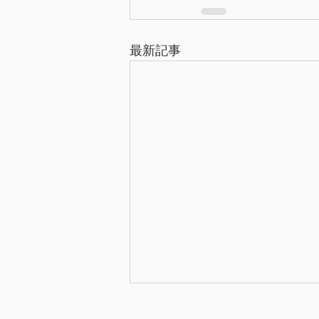
最新記事
公募：第14回 国際陶磁器展美