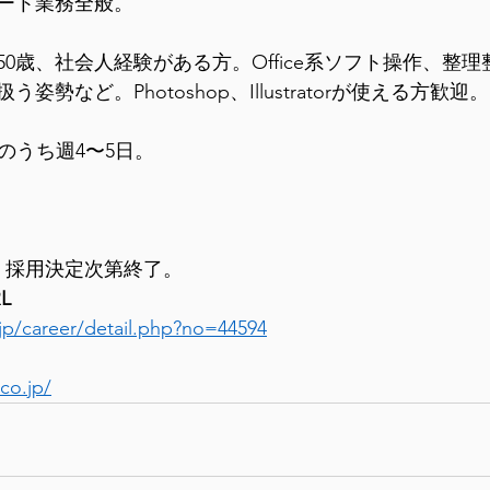
ート業務全般。
50歳、社会人経験がある方。Office系ソフト操作、整
勢など。Photoshop、Illustratorが使える方歓迎。
〜金のうち週4〜5日。
必着。採用決定次第終了。
L
jp/career/detail.php?no=44594
co.jp/