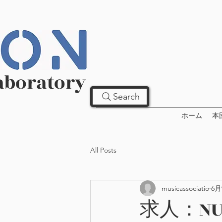
aboratory
Search
ホーム
本
All Posts
musicassociatio
6月
求人：NU